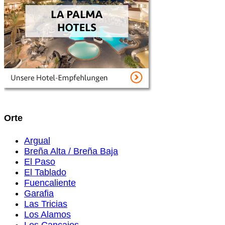
Orte
Argual
Breña Alta / Breña Baja
El Paso
El Tablado
Fuencaliente
Garafia
Las Tricias
Los Alamos
Los Cancajos